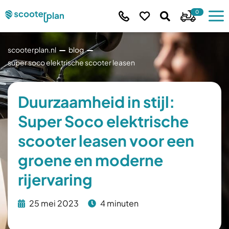
0
scooterplan.nl
blog
super soco elektrische scooter leasen
Duurzaamheid in stijl:
Super Soco elektrische
scooter leasen voor een
groene en moderne
rijervaring
25 mei 2023
4 minuten