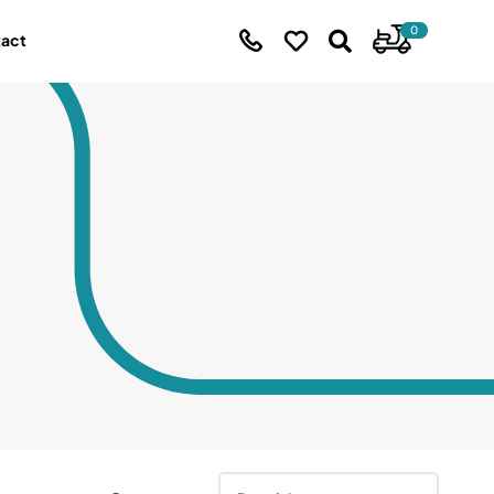
0
tact