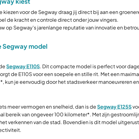
gway kiest
te kiezen voor de Segway draag jij direct bij aan een groene
Voel de kracht en controle direct onder jouw vingers.
ouw op Segway's jarenlange reputatie van innovatie en betr
le Segway model
 de
Segway E110S
. Dit compacte model is perfect voor dage
orgt de E110S voor een soepele en stille rit. Met een maxim
*, kun je eenvoudig door het stadsverkeer manoeuvreren e
 iets meer vermogen en snelheid, dan is de
Segway E125S
voo
l bereik van ongeveer 100 kilometer*. Met zijn gestroomli
n het verkennen van de stad. Bovendien is dit model uitgeru
ctiviteit.