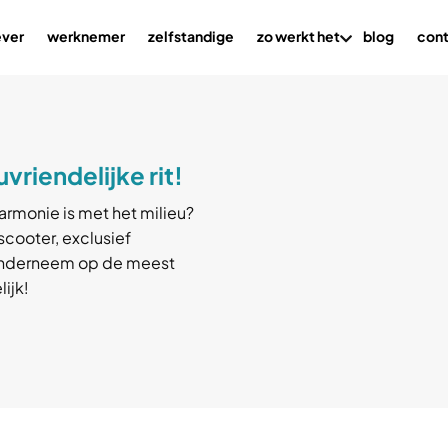
ver
werknemer
zelfstandige
zo werkt het
blog
con
riendelijke rit!
harmonie is met het milieu?
cooter, exclusief
 Onderneem op de meest
lijk!