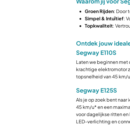
Waarom jij voor Se
Groen Rijden
: Door 
Simpel & Intuïtief
: 
Topkwaliteit
: Vertr
Ontdek jouw idea
Segway E110S
Laten we beginnen met
krachtige elektromotor z
topsnelheid van 45 km/u
Segway E125S
Als je op zoek bent naar
45 km/u* en een maximaa
voor dagelijkse ritten e
LED-verlichting en conne