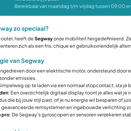
Bereikbaar van maandag t/m vrijdag tussen 09:00 en
way zo speciaal?
ooter, heeft de
Segway
onze mobiliteit hergedefinieerd. Z
eren zich als een fris, chique en gebruiksvriendelijk alterna
ogie van Segway
angedreven door een elektrische motor, ondersteund door e
 zonder emissies.
 Simpelweg op te laden via een normaal stopcontact, sta je b
nden
: Een overzichtelijk digitaal display toont je alles wat je
us die bij jouw stijl past, of je nu energie wil besparen of ju
t geavanceerde remsystemen en ingebouwde verlichting zor
 pro
: De Segway's gyroscopen en sensoren verzekeren stabil