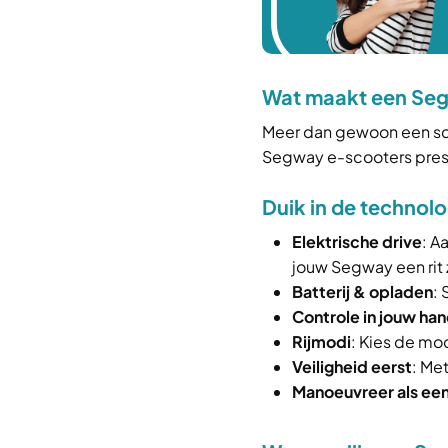
Wat maakt een Seg
Meer dan gewoon een sc
Segway e-scooters present
Duik in de technol
Elektrische drive
: A
jouw Segway een rit
Batterij & opladen
:
Controle in jouw ha
Rijmodi
: Kies de mod
Veiligheid eerst
: Me
Manoeuvreer als een