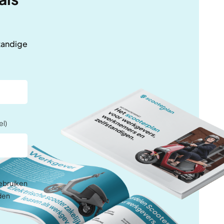
standige
el)
gebruiken
den