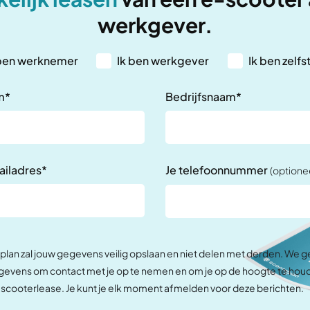
werkgever.
 ben werknemer
Ik ben werkgever
Ik ben zelf
m*
Bedrijfsnaam*
ailadres*
Je telefoonnummer
(optione
lan zal jouw gegevens veilig opslaan en niet delen met derden. We 
gevens om contact met je op te nemen en om je op de hoogte te hou
scooterlease. Je kunt je elk moment afmelden voor deze berichten.