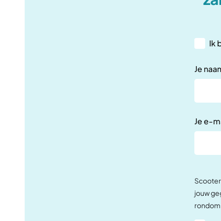
Ik
Je naa
Je e-m
Scooterp
jouw ge
rondom 