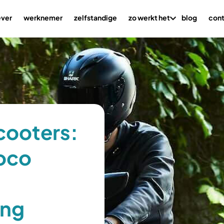
ver
werknemer
zelfstandige
zo werkt het
blog
con
cooters:
oco
ing