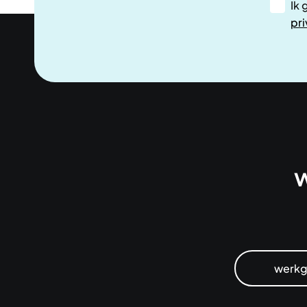
Ik 
pri
w
werkg