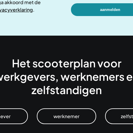
ga akkoord met de
vacyverklaring
.
Het scooterplan voor
erkgevers, werknemers 
zelfstandigen
ever
werknemer
zelfs