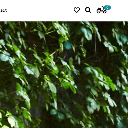
0
tact