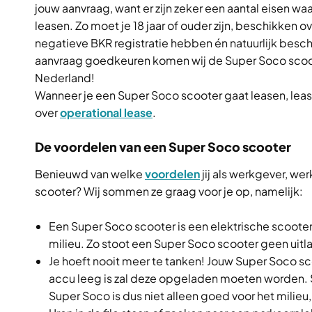
jouw aanvraag, want er zijn zeker een aantal eisen w
leasen. Zo moet je 18 jaar of ouder zijn, beschikke
negatieve BKR registratie hebben én natuurlijk besch
aanvraag goedkeuren komen wij de Super Soco scooter 
Nederland!
Wanneer je een Super Soco scooter gaat leasen, lease
over
operational lease
.
De voordelen van een Super Soco scooter
Benieuwd van welke
voordelen
jij als werkgever, we
scooter? Wij sommen ze graag voor je op, namelijk:
Een Super Soco scooter is een elektrische scooter. 
milieu. Zo stoot een Super Soco scooter geen uitlaat
Je hoeft nooit meer te tanken! Jouw Super Soco sc
accu leeg is zal deze opgeladen moeten worden. 
Super Soco is dus niet alleen goed voor het mili