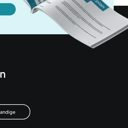
en
tandige