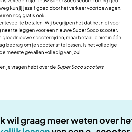
k is verleden tijd. Jouw Super Soco scooter brengt jou
e weg kun jij jezelf goed door het verkeer voortbewegen.
ur en nog gratis ook.
 teveel te betalen. Wij begrijpen het dat het niet voor
 neer te leggen voor een nieuwe Super Soco scooter.
n gloednieuwe scooter rijden, maar betaal je niet in één
ag bedrag om je scooter af te lossen. Is het volledige
de meeste gevallen volledig van jou!
en je vragen hebt over de
Super Soco scooters
.
Ik wil graag meer weten over he
kelijk leasen
van een e-scooter 