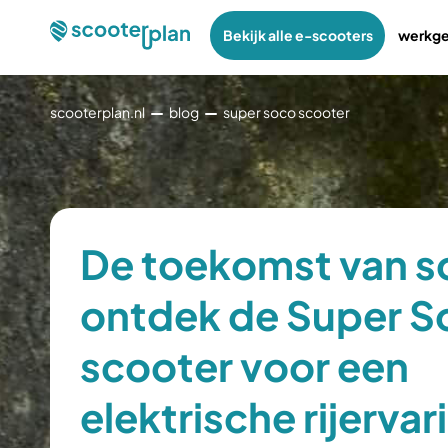
Bekijk alle e-scooters
werkge
scooterplan.nl
blog
super soco scooter
De toekomst van s
ontdek de Super S
scooter voor een
elektrische rijervar