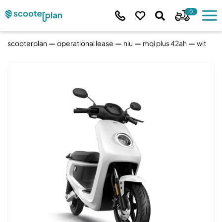
0
scooterplan
operational lease
niu
mqi plus 42ah
wit